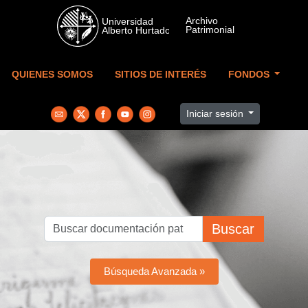
Skip to main content
QUIENES SOMOS
SITIOS DE INTERÉS
FONDOS
Iniciar sesión
Buscar
Búsqueda Avanzada »