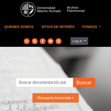
Skip to main content
QUIENES SOMOS
SITIOS DE INTERÉS
FONDOS
Log in
Buscar
Búsqueda Avanzada »