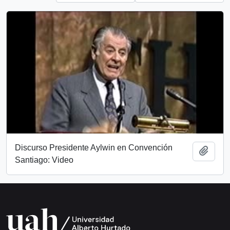
Discurso Presidente Aylwin en Convención
Add t
Santiago: Video