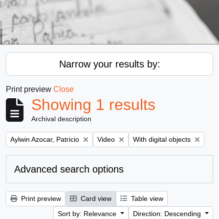
Narrow your results by:
Print preview
Close
Showing 1 results
Archival description
Remove filter:
Remove filter:
Remove filter:
Aylwin Azocar, Patricio
Video
With digital objects
Advanced search options
Print preview
Card view
Table view
Sort by: Relevance
Direction: Descending