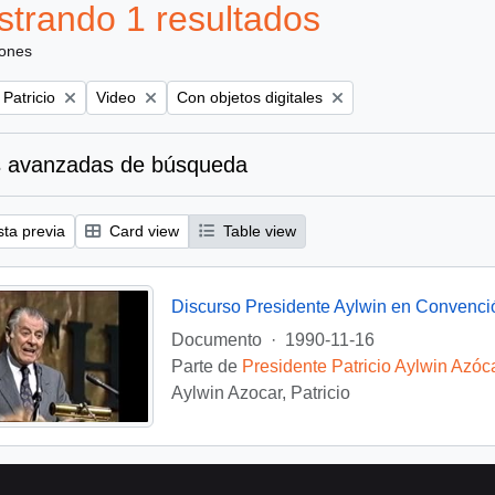
trando 1 resultados
iones
Remove filter:
Remove filter:
 Patricio
Video
Con objetos digitales
 avanzadas de búsqueda
sta previa
Card view
Table view
Discurso Presidente Aylwin en Convenci
Documento
·
1990-11-16
Parte de
Presidente Patricio Aylwin Azóc
Aylwin Azocar, Patricio