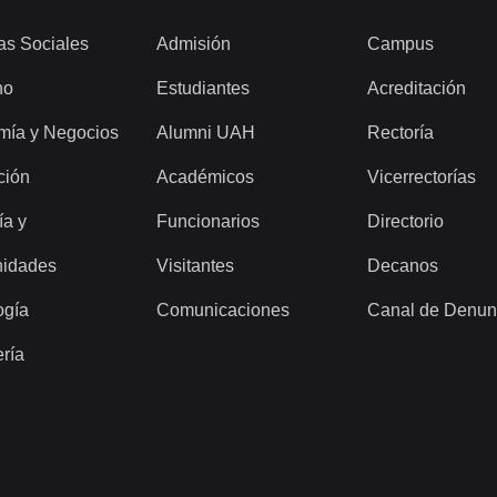
as Sociales
Admisión
Campus
ho
Estudiantes
Acreditación
mía y Negocios
Alumni UAH
Rectoría
ción
Académicos
Vicerrectorías
ía y
Funcionarios
Directorio
idades
Visitantes
Decanos
ogía
Comunicaciones
Canal de Denun
ería