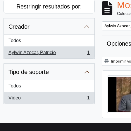
Mos
Restringir resultados por:
Colecc
Remove filter:
Creador
Aylwin Azocar,
Todos
Opciones
Aylwin Azocar, Patricio
1
, 1 resultados
Imprimir vi
Tipo de soporte
Todos
Video
1
, 1 resultados