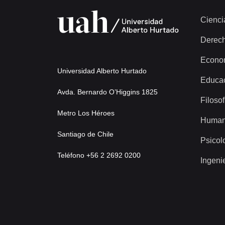
Cienci
Derec
Econo
Universidad Alberto Hurtado
Educa
Avda. Bernardo O’Higgins 1825
Filosof
Metro Los Héroes
Human
Santiago de Chile
Psicol
Teléfono +56 2 2692 0200
Ingeni