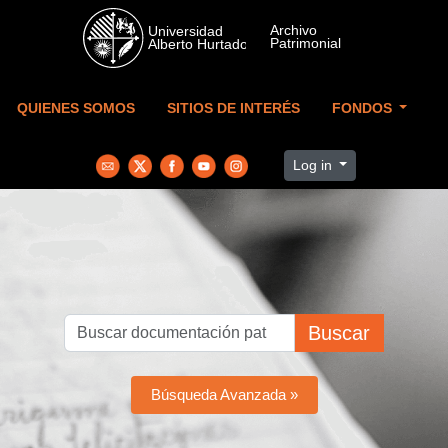
Skip to main content
QUIENES SOMOS
SITIOS DE INTERÉS
FONDOS
Log in
Buscar
Búsqueda Avanzada »