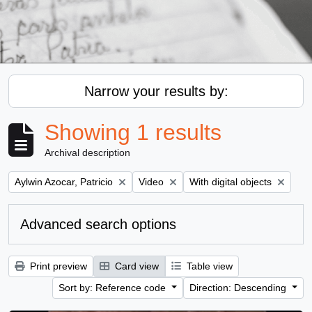
Narrow your results by:
Showing 1 results
Archival description
Remove filter:
Remove filter:
Remove filter:
Aylwin Azocar, Patricio
Video
With digital objects
Advanced search options
Print preview
Card view
Table view
Sort by: Reference code
Direction: Descending