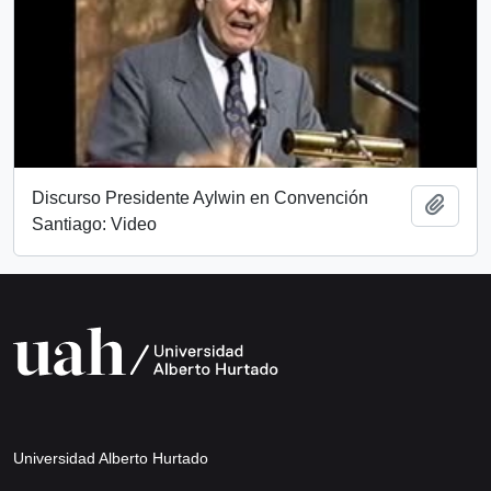
Discurso Presidente Aylwin en Convención
Añadi
Santiago: Video
Universidad Alberto Hurtado