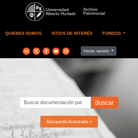
Skip to main content
QUIENES SOMOS
SITIOS DE INTERÉS
FONDOS
Iniciar sesión
Buscar
Búsqueda Avanzada »