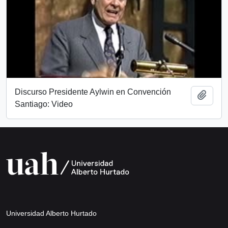
Discurso Presidente Aylwin en Convención
Añadi
Santiago: Video
Universidad Alberto Hurtado