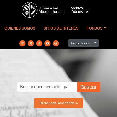
Skip to main content
QUIENES SOMOS
SITIOS DE INTERÉS
FONDOS
Iniciar sesión
Buscar
Búsqueda Avanzada »