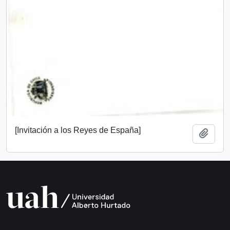
[Invitación a los Reyes de España]
Add t