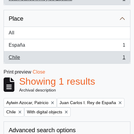
, 1 results
Place
All
España
1
, 1 results
Chile
1
, 1 results
Print preview
Close
Showing 1 results
Archival description
Remove filter:
Remove filter:
Aylwin Azocar, Patricio
Juan Carlos I. Rey de España
Remove filter:
Remove filter:
Chile
With digital objects
Advanced search options