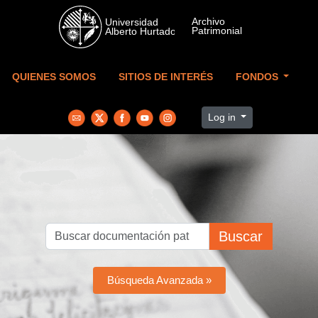
Skip to main content
QUIENES SOMOS
SITIOS DE INTERÉS
FONDOS
Log in
Buscar
Búsqueda Avanzada »