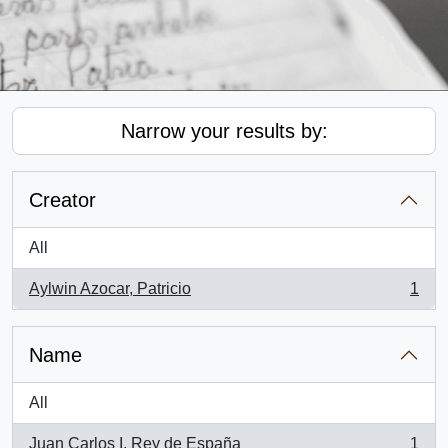
Narrow your results by:
Creator
All
Aylwin Azocar, Patricio
1
, 1 results
Name
All
Juan Carlos I. Rey de España
1