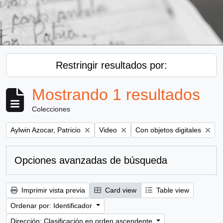
Restringir resultados por:
Mostrando 1 resultados
Colecciones
Remove filter:
Remove filter:
Remove filter:
Aylwin Azocar, Patricio
Video
Con objetos digitales
Opciones avanzadas de búsqueda
Imprimir vista previa
Card view
Table view
Ordenar por: Identificador
Dirección: Clasificación en orden ascendente