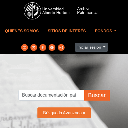
Skip to main content
QUIENES SOMOS
SITIOS DE INTERÉS
FONDOS
Iniciar sesión
Buscar
Búsqueda Avanzada »