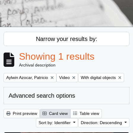
Narrow your results by:
Showing 1 results
Archival description
Remove filter:
Remove filter:
Remove filter:
Aylwin Azocar, Patricio
Video
With digital objects
Advanced search options
Print preview
Card view
Table view
Sort by: Identifier
Direction: Descending