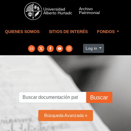
Skip to main content
QUIENES SOMOS
SITIOS DE INTERÉS
FONDOS
Log in
Buscar
Búsqueda Avanzada »