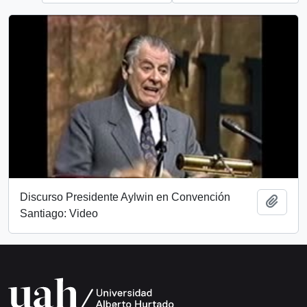
Discurso Presidente Aylwin en Convención
Añadi
Santiago: Video