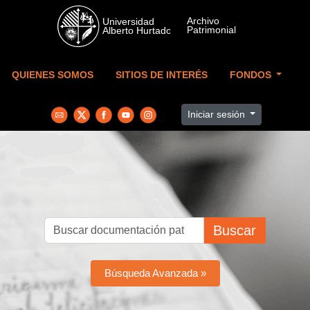
Skip to main content
QUIENES SOMOS
SITIOS DE INTERÉS
FONDOS
Iniciar sesión
Buscar
Búsqueda Avanzada »