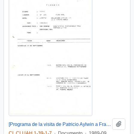
Añadi
[Programa de la visita de Patricio Aylwin a Francia en 1989]
CL CLUAH 1-39-1-7
·
Documento
·
1989-09