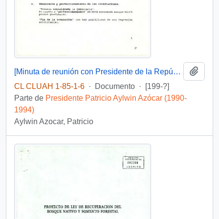
Añadi
[Minuta de reunión con Presidente de la República con, ministros, subsecretarios, jefes de servicio e intendentes]
CL CLUAH 1-85-1-6
·
Documento
·
[199-?]
Parte de
Presidente Patricio Aylwin Azócar (1990-
1994)
Aylwin Azocar, Patricio