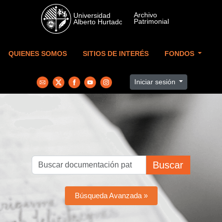
Skip to main content
QUIENES SOMOS
SITIOS DE INTERÉS
FONDOS
Iniciar sesión
Buscar
Búsqueda Avanzada »