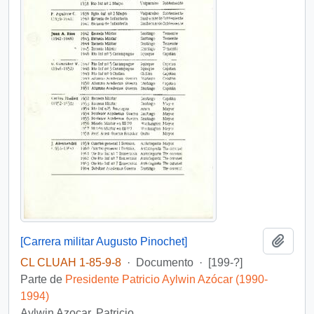
Añadi
[Carrera militar Augusto Pinochet]
CL CLUAH 1-85-9-8
·
Documento
·
[199-?]
Parte de
Presidente Patricio Aylwin Azócar (1990-
1994)
Aylwin Azocar, Patricio