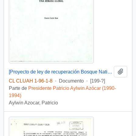
Añadi
[Proyecto de ley de recuperación Bosque Nativo y Fomento Forestal: una mirada global]
CL CLUAH 1-96-1-8
·
Documento
·
[199-?]
Parte de
Presidente Patricio Aylwin Azócar (1990-
1994)
Aylwin Azocar, Patricio