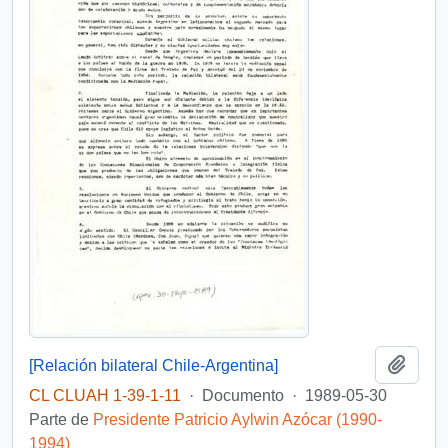
Añadi
[Relación bilateral Chile-Argentina]
CL CLUAH 1-39-1-11
·
Documento
·
1989-05-30
Parte de
Presidente Patricio Aylwin Azócar (1990-
1994)