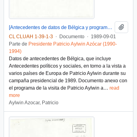
Añadi
[Antecedentes de datos de Bélgica y programa de visita de Patricio Aylwin a Bélgica]
CL CLUAH 1-39-1-3
·
Documento
·
1989-09-01
Parte de
Presidente Patricio Aylwin Azócar (1990-
1994)
Datos de antecedentes de Bélgica, que incluye
Antecedentes políticos y sociales, en torno a la vista a
varios países de Europa de Patricio Aylwin durante su
campaña presidencial de 1989. Documento anexo con
el programa de la visita de Patricio Aylwin a
…
read
more
Aylwin Azocar, Patricio