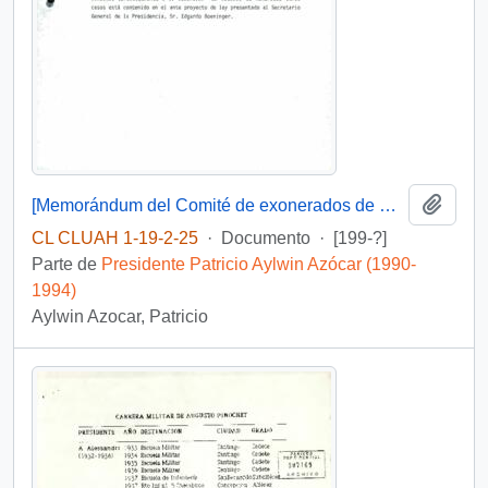
Añadi
[Memorándum del Comité de exonerados de Magallanes]
CL CLUAH 1-19-2-25
·
Documento
·
[199-?]
Parte de
Presidente Patricio Aylwin Azócar (1990-
1994)
Aylwin Azocar, Patricio