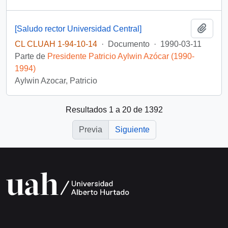
Añadi
[Saludo rector Universidad Central]
CL CLUAH 1-94-10-14
·
Documento
·
1990-03-11
Parte de
Presidente Patricio Aylwin Azócar (1990-
1994)
Aylwin Azocar, Patricio
Resultados 1 a 20 de 1392
Previa
Siguiente