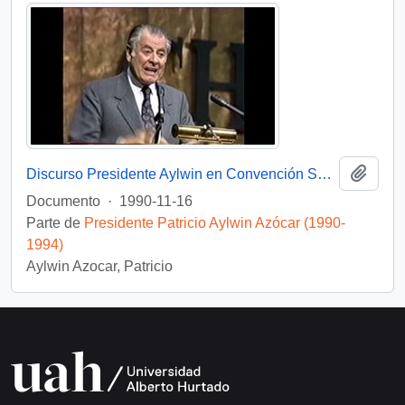
Añadi
Discurso Presidente Aylwin en Convención Santiago: Video
Documento
·
1990-11-16
Parte de
Presidente Patricio Aylwin Azócar (1990-
1994)
Aylwin Azocar, Patricio