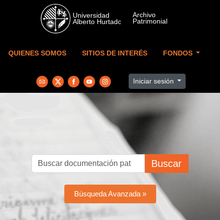
Skip to main content
QUIENES SOMOS
SITIOS DE INTERÉS
FONDOS
Iniciar sesión
Buscar
Búsqueda Avanzada »