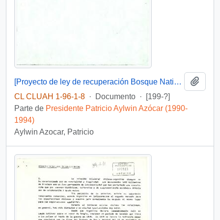
Añadi
[Proyecto de ley de recuperación Bosque Nativo y Fomento Forestal: una mirada global]
CL CLUAH 1-96-1-8
·
Documento
·
[199-?]
Parte de
Presidente Patricio Aylwin Azócar (1990-
1994)
Aylwin Azocar, Patricio