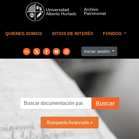
Skip to main content
QUIENES SOMOS
SITIOS DE INTERÉS
FONDOS
Iniciar sesión
Buscar
Búsqueda Avanzada »