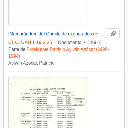
Añadi
[Memorándum del Comité de exonerados de Magallanes]
CL CLUAH 1-19-2-25
·
Documento
·
[199-?]
Parte de
Presidente Patricio Aylwin Azócar (1990-
1994)
Aylwin Azocar, Patricio