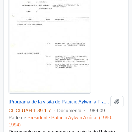
Añadi
[Programa de la visita de Patricio Aylwin a Francia en 1989]
CL CLUAH 1-39-1-7
·
Documento
·
1989-09
Parte de
Presidente Patricio Aylwin Azócar (1990-
1994)
Documento con el programa de la visita de Patricio