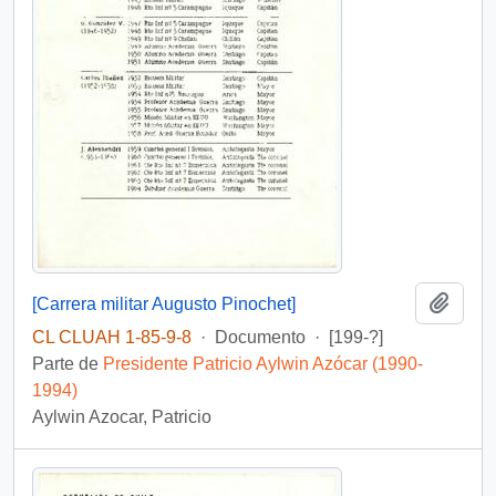
Añadi
[Carrera militar Augusto Pinochet]
CL CLUAH 1-85-9-8
·
Documento
·
[199-?]
Parte de
Presidente Patricio Aylwin Azócar (1990-
1994)
Aylwin Azocar, Patricio