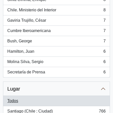
, 8 resultados
Chile. Ministerio del Interior
8
, 8 resultados
Gaviria Trujillo, César
7
, 7 resultados
Cumbre Iberoamericana
7
, 7 resultados
Bush, George
7
, 7 resultados
Hamilton, Juan
6
, 6 resultados
Molina Silva, Sergio
6
, 6 resultados
Secretaría de Prensa
6
, 6 resultados
Lugar
Todos
Santiago (Chile : Ciudad)
766