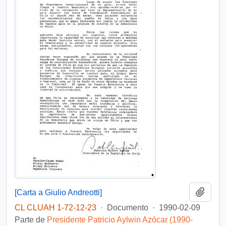
Añadi
[Carta a Giulio Andreotti]
CL CLUAH 1-72-12-23
·
Documento
·
1990-02-09
Parte de
Presidente Patricio Aylwin Azócar (1990-