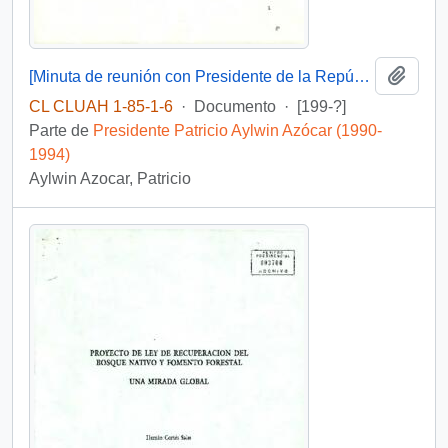
Añadi
[Minuta de reunión con Presidente de la República con, ministros, subsecretarios, jefes de servicio e intendentes]
CL CLUAH 1-85-1-6
·
Documento
·
[199-?]
Parte de
Presidente Patricio Aylwin Azócar (1990-
1994)
Aylwin Azocar, Patricio