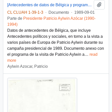
Añadi
[Antecedentes de datos de Bélgica y programa de visita de Patricio Aylwin a Bélgica]
CL CLUAH 1-39-1-3
·
Documento
·
1989-09-01
Parte de
Presidente Patricio Aylwin Azócar (1990-
1994)
Datos de antecedentes de Bélgica, que incluye
Antecedentes políticos y sociales, en torno a la vista a
varios países de Europa de Patricio Aylwin durante su
campaña presidencial de 1989. Documento anexo con
el programa de la visita de Patricio Aylwin a
…
read
more
Aylwin Azocar, Patricio