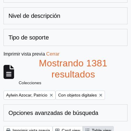
Nivel de descripción
Tipo de soporte
Imprimir vista previa
Cerrar
Mostrando 1381
resultados
Colecciones
Remove filter:
Remove filter:
Aylwin Azocar, Patricio
Con objetos digitales
Opciones avanzadas de búsqueda
Imprimir vista previa
Card view
Table view