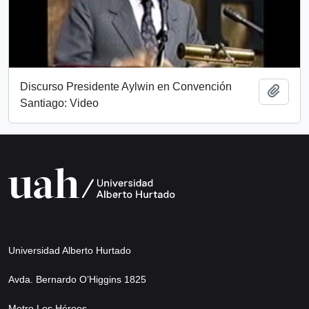
Discurso Presidente Aylwin en Convención
Añadi
Santiago: Video
Universidad Alberto Hurtado
Avda. Bernardo O’Higgins 1825
Metro Los Héroes