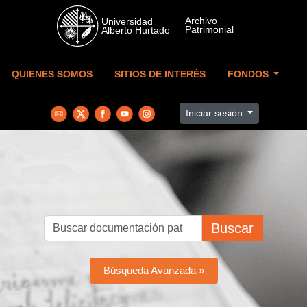
Skip to main content
QUIENES SOMOS
SITIOS DE INTERÉS
FONDOS
Iniciar sesión
Buscar
Búsqueda Avanzada »