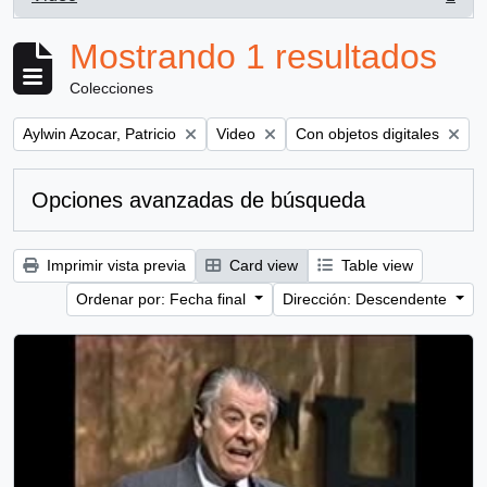
, 1 resultados
Mostrando 1 resultados
Colecciones
Remove filter:
Remove filter:
Remove filter:
Aylwin Azocar, Patricio
Video
Con objetos digitales
Opciones avanzadas de búsqueda
Imprimir vista previa
Card view
Table view
Ordenar por: Fecha final
Dirección: Descendente