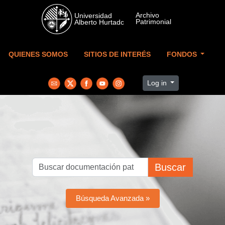
Skip to main content
QUIENES SOMOS
SITIOS DE INTERÉS
FONDOS
Log in
Buscar
Búsqueda Avanzada »