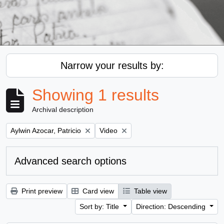
Narrow your results by:
Showing 1 results
Archival description
Remove filter:
Remove filter:
Aylwin Azocar, Patricio
Video
Advanced search options
Print preview
Card view
Table view
Sort by: Title
Direction: Descending