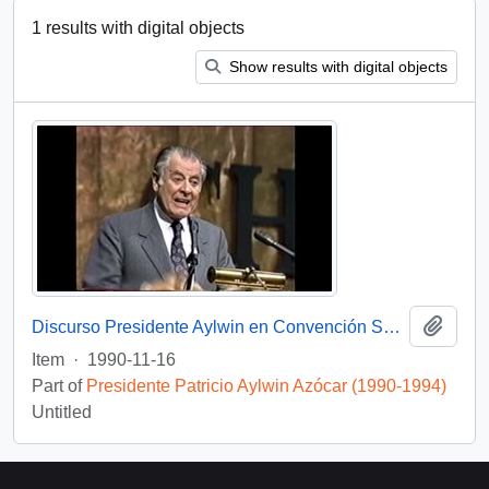
1 results with digital objects
Show results with digital objects
Add t
Discurso Presidente Aylwin en Convención Santiago: Video
Item
·
1990-11-16
Part of
Presidente Patricio Aylwin Azócar (1990-1994)
Untitled