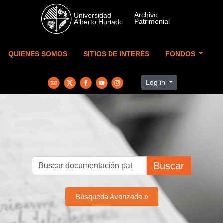
Skip to main content
QUIENES SOMOS
SITIOS DE INTERÉS
FONDOS
Log in
Buscar
Búsqueda Avanzada »