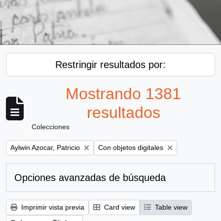
Restringir resultados por:
Mostrando 1381
resultados
Colecciones
Remove filter:
Remove filter:
Aylwin Azocar, Patricio
Con objetos digitales
Opciones avanzadas de búsqueda
Imprimir vista previa
Card view
Table view