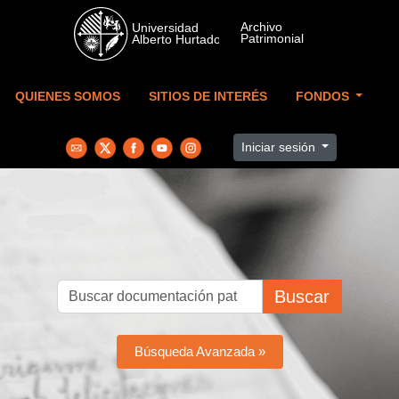
Skip to main content
QUIENES SOMOS
SITIOS DE INTERÉS
FONDOS
Iniciar sesión
Buscar
Búsqueda Avanzada »