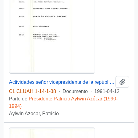
Añadi
Actividades señor vicepresidente de la república día 12 de abril 1991
CL CLUAH 1-14-1-38
·
Documento
·
1991-04-12
Parte de
Presidente Patricio Aylwin Azócar (1990-
1994)
Aylwin Azocar, Patricio