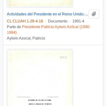
Añadi
Actividades del Presidente en el Reino Unido: minutas de conversación y biografías.
CL CLUAH 1-28-4-16
·
Documento
·
1991-4
Parte de
Presidente Patricio Aylwin Azócar (1990-
1994)
Aylwin Azocar, Patricio