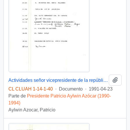
Añadi
Actividades señor vicepresidente de la república día martes 23 de abril 1991
CL CLUAH 1-14-1-40
·
Documento
·
1991-04-23
Parte de
Presidente Patricio Aylwin Azócar (1990-
1994)
Aylwin Azocar, Patricio