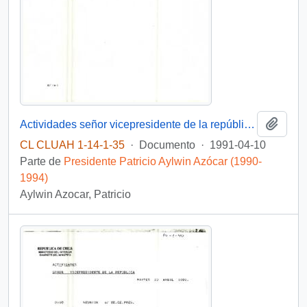
Añadi
Actividades señor vicepresidente de la república día martes 10 de abril 1991
CL CLUAH 1-14-1-35
·
Documento
·
1991-04-10
Parte de
Presidente Patricio Aylwin Azócar (1990-
1994)
Aylwin Azocar, Patricio