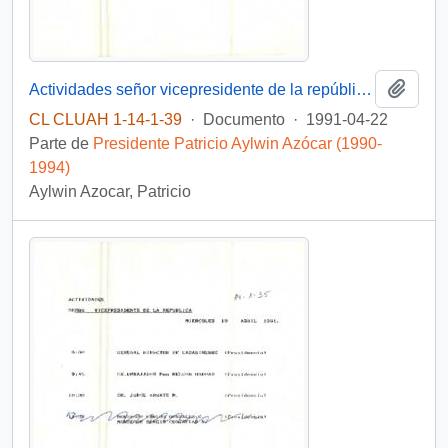
Añadi
Actividades señor vicepresidente de la república día lunes 22 de abril 1991
CL CLUAH 1-14-1-39
·
Documento
·
1991-04-22
Parte de
Presidente Patricio Aylwin Azócar (1990-
1994)
Aylwin Azocar, Patricio