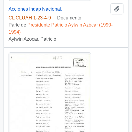
Añadi
Acciones Indap Nacional.
CL CLUAH 1-23-4-9
·
Documento
Parte de
Presidente Patricio Aylwin Azócar (1990-
1994)
Aylwin Azocar, Patricio