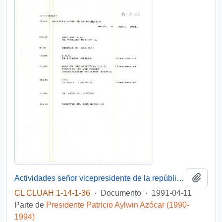
Añadi
Actividades señor vicepresidente de la república día jueves 11 de abril 1991
CL CLUAH 1-14-1-36
·
Documento
·
1991-04-11
Parte de
Presidente Patricio Aylwin Azócar (1990-
1994)