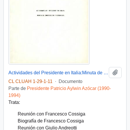
Añadi
Actividades del Presidente en Italia:Minuta de conversación y biografías
CL CLUAH 1-29-1-11
·
Documento
Parte de
Presidente Patricio Aylwin Azócar (1990-
1994)
Trata:
Reunión con Francesco Cossiga
Biografía de Francesco Cossiga
Reunión con Giulio Andreotti