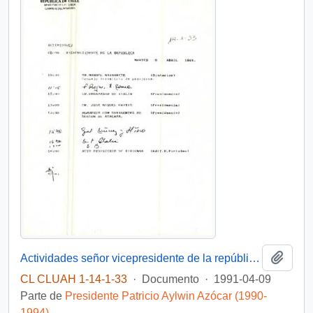
Añadi
Actividades señor vicepresidente de la república día martes 9 de abril 1991
CL CLUAH 1-14-1-33
·
Documento
·
1991-04-09
Parte de
Presidente Patricio Aylwin Azócar (1990-
1994)