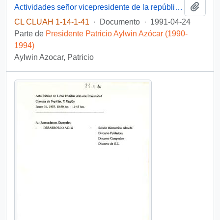
Añadi
Actividades señor vicepresidente de la república día miércoles 24 de abril 1991
CL CLUAH 1-14-1-41
·
Documento
·
1991-04-24
Parte de
Presidente Patricio Aylwin Azócar (1990-
1994)
Aylwin Azocar, Patricio