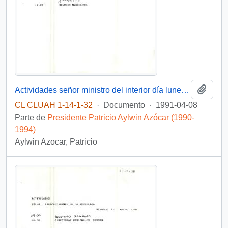
Añadi
Actividades señor ministro del interior día lunes 8 de abril 1991
CL CLUAH 1-14-1-32
·
Documento
·
1991-04-08
Parte de
Presidente Patricio Aylwin Azócar (1990-
1994)
Aylwin Azocar, Patricio