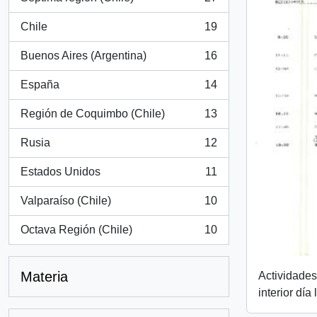
, 27 resultados
Chile
19
, 19 resultados
Buenos Aires (Argentina)
16
, 16 resultados
España
14
, 14 resultados
Región de Coquimbo (Chile)
13
, 13 resultados
Rusia
12
, 12 resultados
Estados Unidos
11
, 11 resultados
Valparaíso (Chile)
10
, 10 resultados
Octava Región (Chile)
10
, 10 resultados
Materia
Actividades
interior día