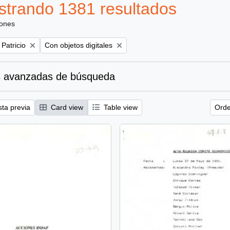
trando 1381 resultados
iones
Remove filter:
 Patricio
Con objetos digitales
 avanzadas de búsqueda
sta previa
Card view
Table view
Orde