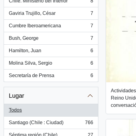
Chile. Ministerio del Interior
8
, 8 resultados
Gaviria Trujillo, César
7
, 7 resultados
Cumbre Iberoamericana
7
, 7 resultados
Bush, George
7
, 7 resultados
Hamilton, Juan
6
, 6 resultados
Molina Silva, Sergio
6
, 6 resultados
Secretaría de Prensa
6
, 6 resultados
Actividades
Lugar
Reino Unid
conversació
Todos
Santiago (Chile : Ciudad)
766
, 766 resultados
Séptima región (Chile)
27