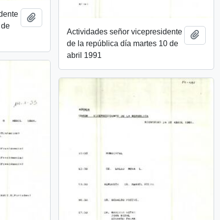
idente
Añadir al portapapeles
 de
Actividades señor vicepresidente
Añadi
de la república día martes 10 de
abril 1991