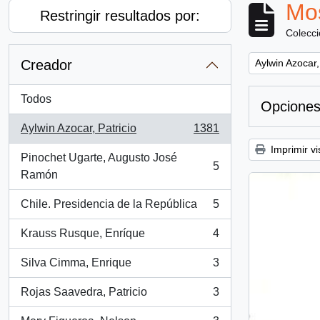
Mos
Restringir resultados por:
Colecc
Remove filter:
Creador
Aylwin Azocar,
Todos
Opciones
Aylwin Azocar, Patricio
1381
, 1381 resultados
Imprimir vi
Pinochet Ugarte, Augusto José
5
, 5 resultados
Ramón
Chile. Presidencia de la República
5
, 5 resultados
Krauss Rusque, Enríque
4
, 4 resultados
Silva Cimma, Enrique
3
, 3 resultados
Rojas Saavedra, Patricio
3
, 3 resultados