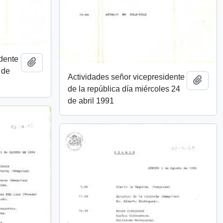
idente
Añadir al portapapeles
 de
Actividades señor vicepresidente
Añadi
de la república día miércoles 24
de abril 1991