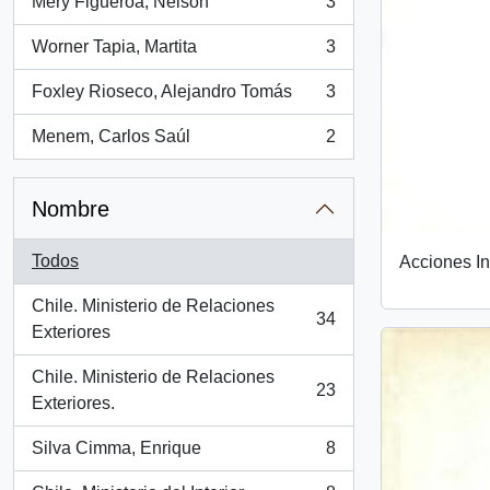
Mery Figueroa, Nelson
3
, 3 resultados
Worner Tapia, Martita
3
, 3 resultados
Foxley Rioseco, Alejandro Tomás
3
, 3 resultados
Menem, Carlos Saúl
2
, 2 resultados
Nombre
Todos
Acciones I
Chile. Ministerio de Relaciones
34
, 34 resultados
Exteriores
Chile. Ministerio de Relaciones
23
, 23 resultados
Exteriores.
Silva Cimma, Enrique
8
, 8 resultados