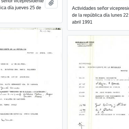
 señor vicepresidente
Añadir al portapapeles
lica día jueves 25 de
Actividades señor vicepres
de la república día lunes 22
abril 1991