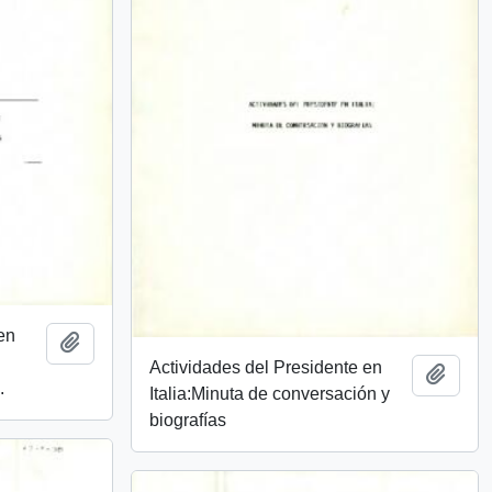
en
Añadir al portapapeles
Actividades del Presidente en
Añadi
.
Italia:Minuta de conversación y
biografías