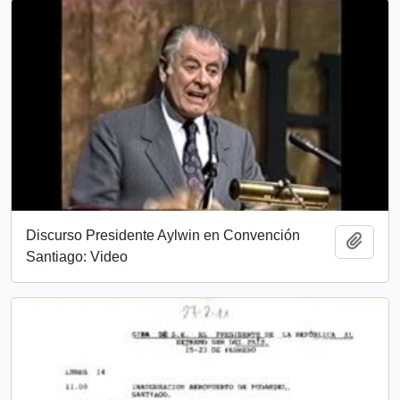
Discurso Presidente Aylwin en Convención
Add t
Santiago: Video