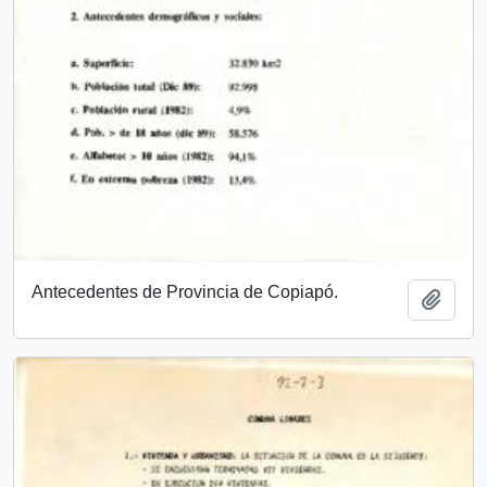
Antecedentes de Provincia de Copiapó.
Add t