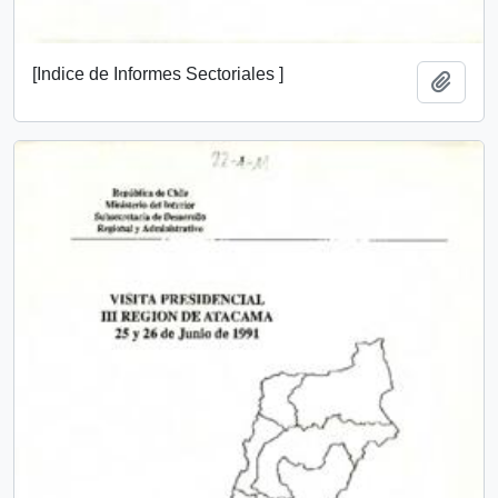
[Indice de Informes Sectoriales ]
Add t