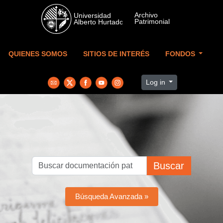
Skip to main content
QUIENES SOMOS
SITIOS DE INTERÉS
FONDOS
Log in
Buscar
Búsqueda Avanzada »