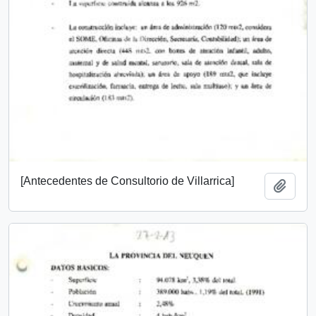
[Antecedentes de Consultorio de Villarrica]
Add t