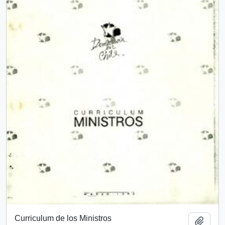
Curriculum de los Ministros
Add t