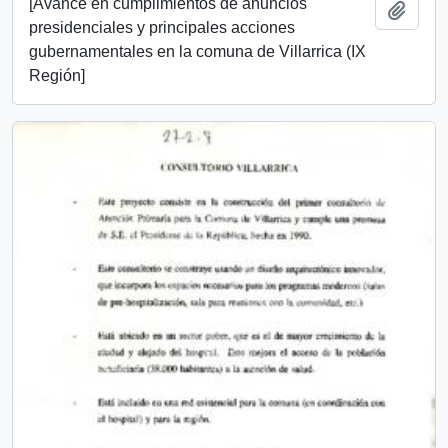
[Avance en cumplimientos de anuncios
Add t
presidenciales y principales acciones
gubernamentales en la comuna de Villarrica (IX
Región]