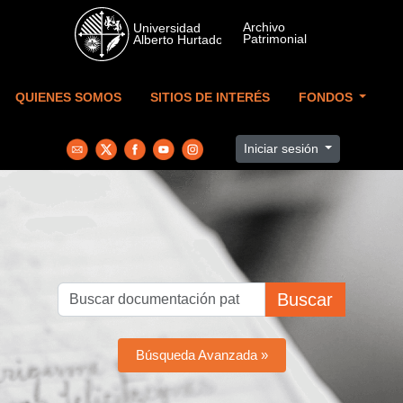
Skip to main content
QUIENES SOMOS
SITIOS DE INTERÉS
FONDOS
Iniciar sesión
Buscar
Búsqueda Avanzada »