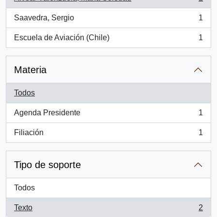
, 2 resultados
Saavedra, Sergio
1
, 1 resultados
Escuela de Aviación (Chile)
1
, 1 resultados
Materia
Todos
Agenda Presidente
1
, 1 resultados
Filiación
1
, 1 resultados
Tipo de soporte
Todos
Texto
2
, 2 resultados