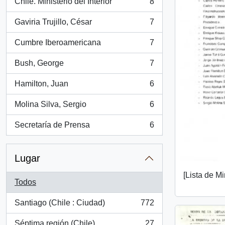
Chile. Ministerio del Interior
8
, 8 resultados
Gaviria Trujillo, César
7
, 7 resultados
Cumbre Iberoamericana
7
, 7 resultados
Bush, George
7
, 7 resultados
Hamilton, Juan
6
, 6 resultados
Molina Silva, Sergio
6
, 6 resultados
Secretaría de Prensa
6
, 6 resultados
Lugar
[Lista de M
Todos
Santiago (Chile : Ciudad)
772
, 772 resultados
Séptima región (Chile)
27