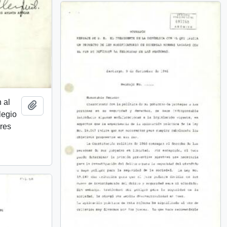
 al
Añadir al portapapeles
legio
res