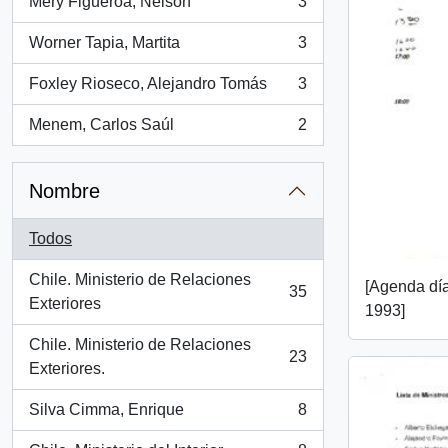
Mery Figueroa, Nelson
3
, 3 resultados
Worner Tapia, Martita
3
, 3 resultados
Foxley Rioseco, Alejandro Tomás
3
, 3 resultados
Menem, Carlos Saúl
2
, 2 resultados
Nombre
Todos
Chile. Ministerio de Relaciones
[Agenda día
35
, 35 resultados
Exteriores
1993]
Chile. Ministerio de Relaciones
23
, 23 resultados
Exteriores.
Silva Cimma, Enrique
8
, 8 resultados