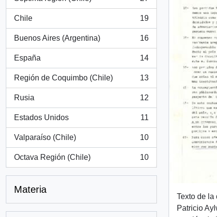
, 27 resultados
Chile
19
, 19 resultados
Buenos Aires (Argentina)
16
, 16 resultados
España
14
, 14 resultados
Región de Coquimbo (Chile)
13
, 13 resultados
Rusia
12
, 12 resultados
Estados Unidos
11
, 11 resultados
Valparaíso (Chile)
10
, 10 resultados
Octava Región (Chile)
10
, 10 resultados
Materia
Texto de la
Patricio Ayl