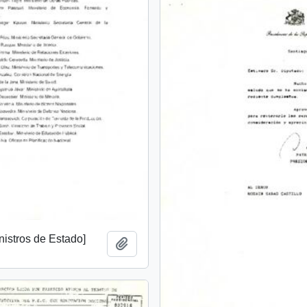
inistros de Estado]
Añadir al portapapeles