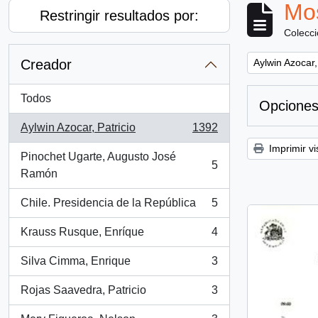
Mos
Restringir resultados por:
Colecc
Remove filter:
Creador
Aylwin Azocar,
Todos
Opciones
Aylwin Azocar, Patricio
1392
, 1392 resultados
Imprimir vi
Pinochet Ugarte, Augusto José
5
, 5 resultados
Ramón
Chile. Presidencia de la República
5
, 5 resultados
Krauss Rusque, Enríque
4
, 4 resultados
Silva Cimma, Enrique
3
, 3 resultados
Rojas Saavedra, Patricio
3
, 3 resultados