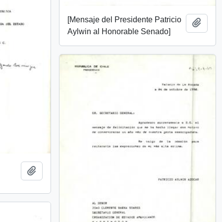
[Mensaje del Presidente Patricio
Añadi
Aylwin al Honorable Senado]
Añadir al portapapeles