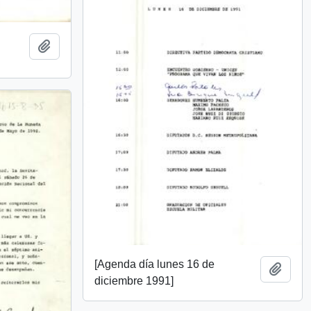
Añadir al portapapeles
[Agenda día lunes 16 de
Añadi
diciembre 1991]