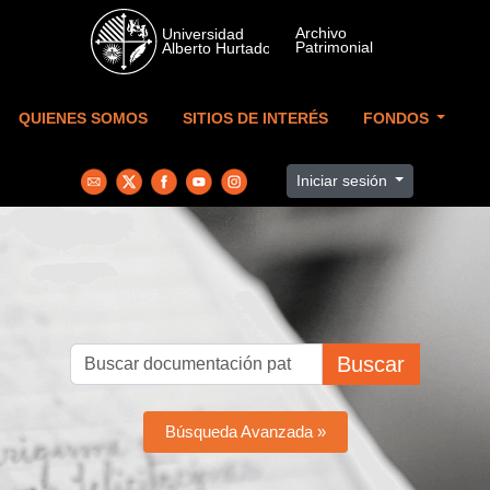
Skip to main content
QUIENES SOMOS
SITIOS DE INTERÉS
FONDOS
Iniciar sesión
Buscar
Búsqueda Avanzada »