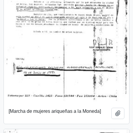
[Marcha de mujeres ariqueñas a la Moneda]
Añadi