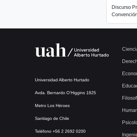
Discurso Pr
Convención
Cienci
Derec
Econo
Universidad Alberto Hurtado
Educa
Avda. Bernardo O’Higgins 1825
Filosof
Metro Los Héroes
Human
Santiago de Chile
Psicol
Teléfono +56 2 2692 0200
Ingeni