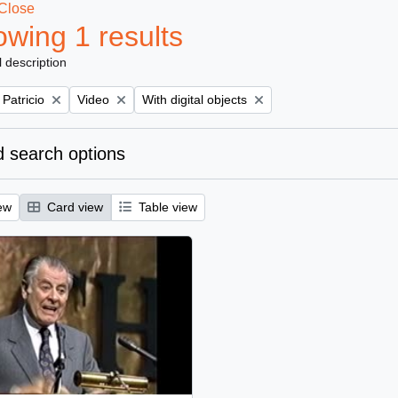
Close
wing 1 results
l description
Remove filter:
Remove filter:
 Patricio
Video
With digital objects
 search options
ew
Card view
Table view