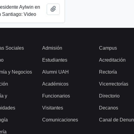
esidente Aylwin en
Add to clipboard
 Santiago: Video
as Sociales
Admisión
Campus
ho
Estudiantes
Acreditación
mía y Negocios
Alumni UAH
Rectoría
ción
Académicos
Vicerrectorías
ía y
Funcionarios
Directorio
idades
Visitantes
Decanos
ogía
Comunicaciones
Canal de Denun
ería