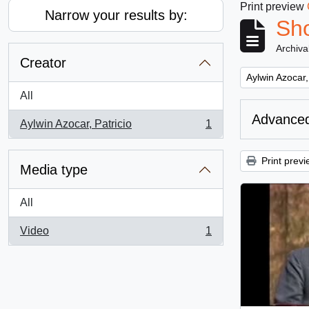
Print preview
Narrow your results by:
Sho
Archiva
Creator
Remove filter:
Aylwin Azocar,
All
Advanced
Aylwin Azocar, Patricio
1
, 1 results
Print previ
Media type
All
Video
1
, 1 results