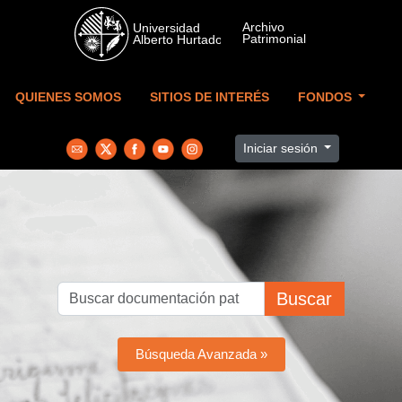
Skip to main content
QUIENES SOMOS
SITIOS DE INTERÉS
FONDOS
Iniciar sesión
Buscar
Búsqueda Avanzada »