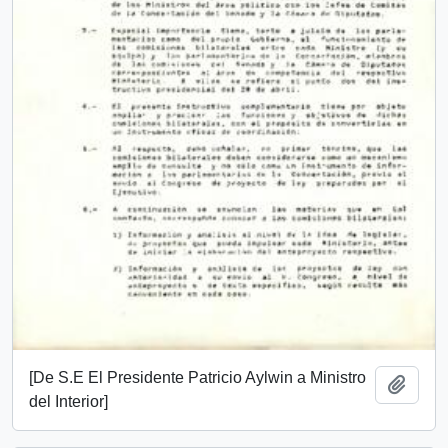
[De S.E El Presidente Patricio Aylwin a Ministro
Añadi
del Interior]