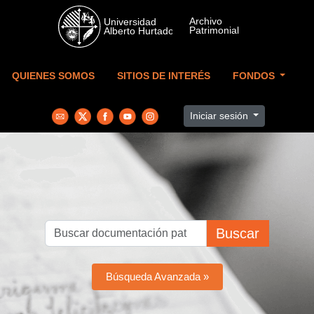
Skip to main content
QUIENES SOMOS
SITIOS DE INTERÉS
FONDOS
Iniciar sesión
Buscar
Búsqueda Avanzada »