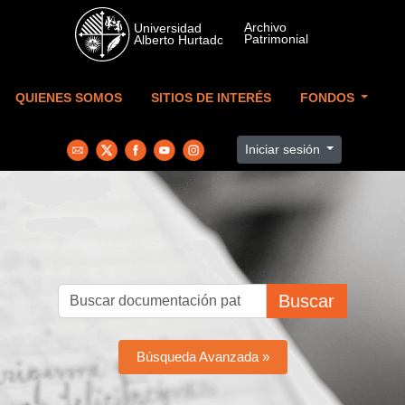
Skip to main content
QUIENES SOMOS
SITIOS DE INTERÉS
FONDOS
Iniciar sesión
Buscar
Búsqueda Avanzada »