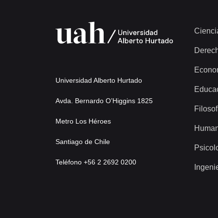
Cienci
Derec
Econo
Universidad Alberto Hurtado
Educa
Avda. Bernardo O’Higgins 1825
Filosof
Metro Los Héroes
Human
Santiago de Chile
Psicol
Teléfono +56 2 2692 0200
Ingeni