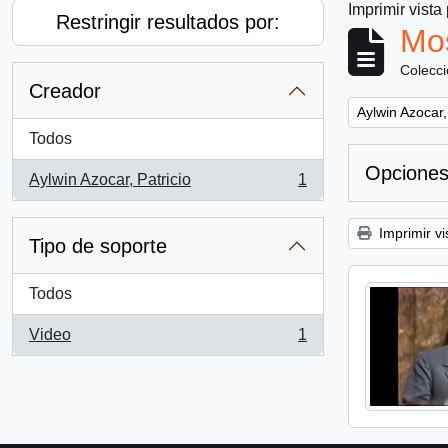
Imprimir vista
Restringir resultados por:
Mos
Colecc
Creador
Remove filter:
Aylwin Azocar,
Todos
Opciones
Aylwin Azocar, Patricio
1
, 1 resultados
Imprimir vi
Tipo de soporte
Todos
Video
1
, 1 resultados