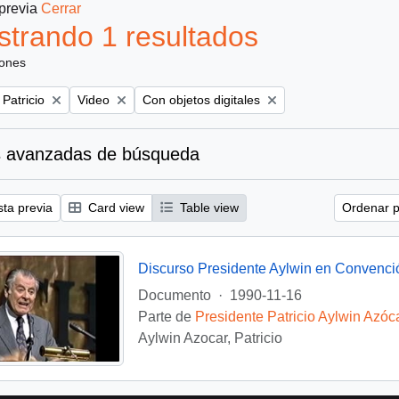
 previa
Cerrar
trando 1 resultados
iones
Remove filter:
Remove filter:
 Patricio
Video
Con objetos digitales
 avanzadas de búsqueda
sta previa
Card view
Table view
Ordenar p
Discurso Presidente Aylwin en Convenci
Documento
·
1990-11-16
Parte de
Presidente Patricio Aylwin Azóc
Aylwin Azocar, Patricio