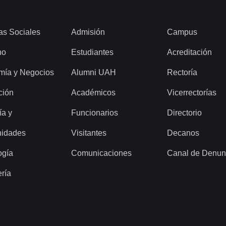
as Sociales
Admisión
Campus
ho
Estudiantes
Acreditación
mía y Negocios
Alumni UAH
Rectoría
ción
Académicos
Vicerrectorías
ía y
Funcionarios
Directorio
idades
Visitantes
Decanos
ogía
Comunicaciones
Canal de Denun
ería