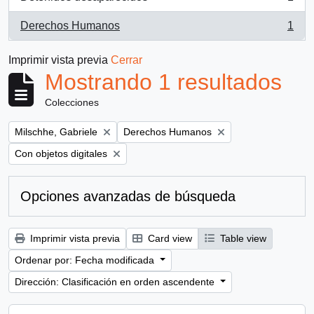
, 1 resultados
Derechos Humanos
1
, 1 resultados
Imprimir vista previa
Cerrar
Mostrando 1 resultados
Colecciones
Remove filter:
Remove filter:
Milschhe, Gabriele
Derechos Humanos
Remove filter:
Con objetos digitales
Opciones avanzadas de búsqueda
Imprimir vista previa
Card view
Table view
Ordenar por: Fecha modificada
Dirección: Clasificación en orden ascendente