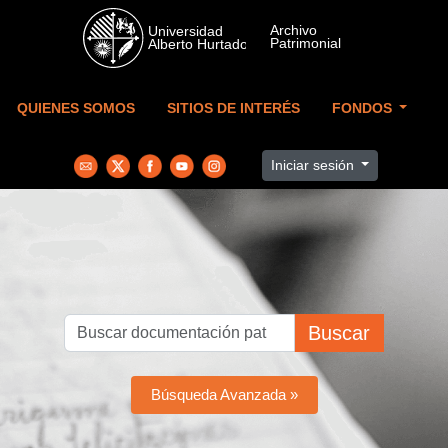
Skip to main content
QUIENES SOMOS
SITIOS DE INTERÉS
FONDOS
Iniciar sesión
Buscar
Búsqueda Avanzada »