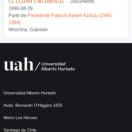
CL CLUAH 1-90-10655-11
·
Documento
·
1990-08-29
Parte de
Presidente Patricio Aylwin Azócar (1990-
1994)
Milschhe, Gabriele
Universidad Alberto Hurtado
Avda. Bernardo O’Higgins 1825
Metro Los Héroes
Santiago de Chile