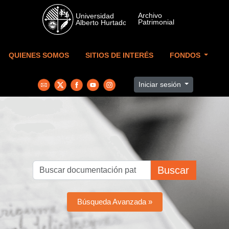
Skip to main content
QUIENES SOMOS
SITIOS DE INTERÉS
FONDOS
Iniciar sesión
Buscar
Búsqueda Avanzada »