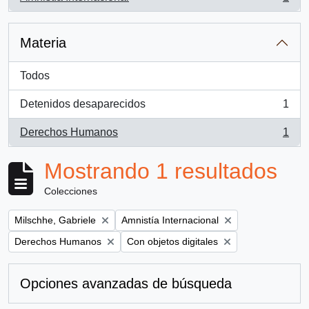
, 1 resultados
Materia
Todos
Detenidos desaparecidos
1
, 1 resultados
Derechos Humanos
1
, 1 resultados
Mostrando 1 resultados
Colecciones
Remove filter:
Remove filter:
Milschhe, Gabriele
Amnistía Internacional
Remove filter:
Remove filter:
Derechos Humanos
Con objetos digitales
Opciones avanzadas de búsqueda