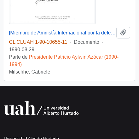
Añadi
[Miembro de Amnistía Internacional por la defensa de los detenidos desaparecidos en Chile felicita por la creación de la Comisión de de Verdad y Reconciliación]
CL CLUAH 1-90-10655-11
·
Documento
·
1990-08-29
Parte de
Presidente Patricio Aylwin Azócar (1990-
1994)
Milschhe, Gabriele
Universidad Alberto Hurtado