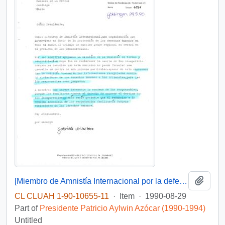
Add t
[Miembro de Amnistía Internacional por la defensa de los detenidos desaparecidos en Chile felicita por la creación de la Comisión de de Verdad y Reconciliación]
CL CLUAH 1-90-10655-11
·
Item
·
1990-08-29
Part of
Presidente Patricio Aylwin Azócar (1990-1994)
Untitled