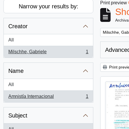
Print preview
Narrow your results by:
Sho
Archiva
Creator
Remove filter:
Milschhe, Gab
All
Advanced
Milschhe, Gabriele
1
, 1 results
Print previ
Name
All
Amnistía Internacional
1
, 1 results
Subject