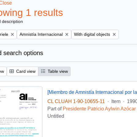
Close
wing 1 results
l description
Remove filter:
Remove filter:
riele
Amnistía Internacional
With digital objects
 search options
ew
Card view
Table view
CL CLUAH 1-90-10655-11
·
Item
·
1990
Part of
Presidente Patricio Aylwin Azócar
Untitled