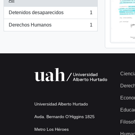
All
Detenidos desaparecidos
1
, 1 results
Derechos Humanos
1
, 1 results
Cienci
Derec
Econo
Universidad Alberto Hurtado
Educa
Avda. Bernardo O’Higgins 1825
Filosof
Metro Los Héroes
Human