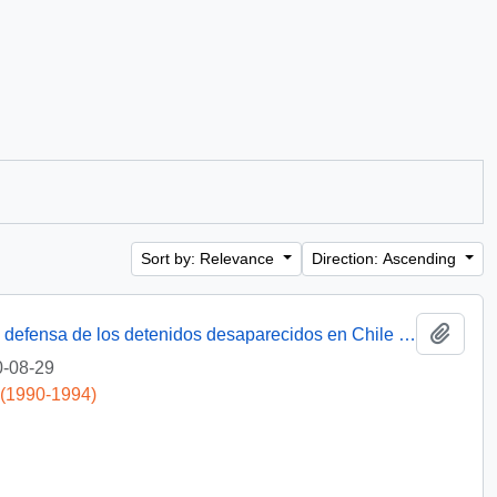
Sort by: Relevance
Direction: Ascending
Add t
[Miembro de Amnistía Internacional por la defensa de los detenidos desaparecidos en Chile felicita por la creación de la Comisión de de Verdad y Reconciliación]
-08-29
 (1990-1994)