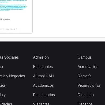
as Sociales
Admisión
Campus
ho
Estudiantes
Acreditación
mía y Negocios
Alumni UAH
Rectoría
ción
Académicos
Vicerrectorías
ía y
Funcionarios
Directorio
idades
Visitantes
Decanos