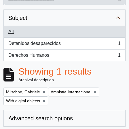
, 1 results
Subject
All
Detenidos desaparecidos
1
, 1 results
Derechos Humanos
1
, 1 results
Showing 1 results
Archival description
Remove filter:
Remove filter:
Milschhe, Gabriele
Amnistía Internacional
Remove filter:
With digital objects
Advanced search options