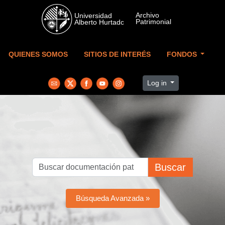
Skip to main content
QUIENES SOMOS
SITIOS DE INTERÉS
FONDOS
Log in
Buscar
Búsqueda Avanzada »