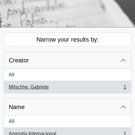
Narrow your results by:
Creator
All
Milschhe, Gabriele
1
, 1 results
Name
All
Amnistía Internacional
1