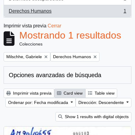
, 1 resultados
Derechos Humanos
1
, 1 resultados
Imprimir vista previa
Cerrar
Mostrando 1 resultados
Colecciones
Remove filter:
Remove filter:
Milschhe, Gabriele
Derechos Humanos
Opciones avanzadas de búsqueda
Imprimir vista previa
Card view
Table view
Ordenar por: Fecha modificada
Dirección: Descendente
Show 1 results with digital objects