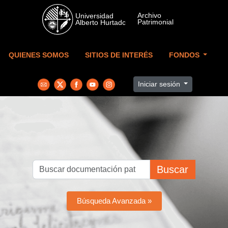
Skip to main content
QUIENES SOMOS
SITIOS DE INTERÉS
FONDOS
Iniciar sesión
Buscar
Búsqueda Avanzada »