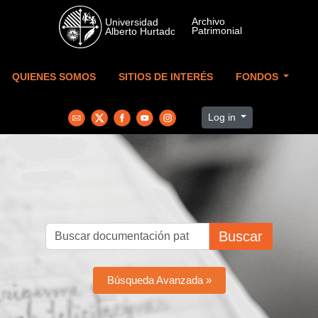
Skip to main content
QUIENES SOMOS
SITIOS DE INTERÉS
FONDOS
Log in
Buscar
Búsqueda Avanzada »