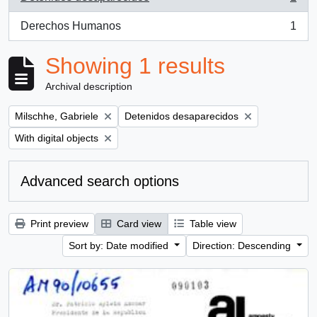
, 1 results
Derechos Humanos
1
, 1 results
Showing 1 results
Archival description
Remove filter:
Remove filter:
Milschhe, Gabriele
Detenidos desaparecidos
Remove filter:
With digital objects
Advanced search options
Print preview
Card view
Table view
Sort by: Date modified
Direction: Descending