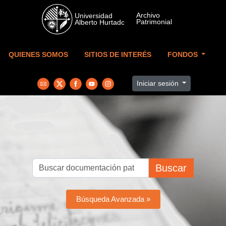
Skip to main content
QUIENES SOMOS
SITIOS DE INTERÉS
FONDOS
Iniciar sesión
Buscar
Búsqueda Avanzada »