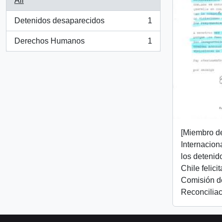
All
Detenidos desaparecidos
1
, 1 results
Derechos Humanos
1
, 1 results
[Miembro d
Internacion
los detenid
Chile felici
Comisión d
Reconciliac