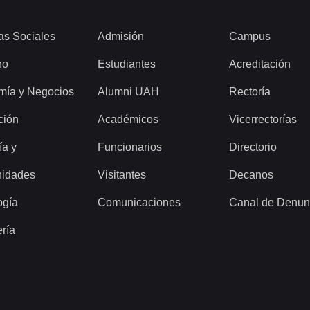
as Sociales
Admisión
Campus
ho
Estudiantes
Acreditación
mía y Negocios
Alumni UAH
Rectoría
ción
Académicos
Vicerrectorías
ía y
Funcionarios
Directorio
idades
Visitantes
Decanos
ogía
Comunicaciones
Canal de Denun
ería