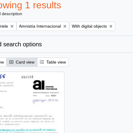
wing 1 results
l description
Remove filter:
Remove filter:
riele
Amnistía Internacional
With digital objects
 search options
ew
Card view
Table view