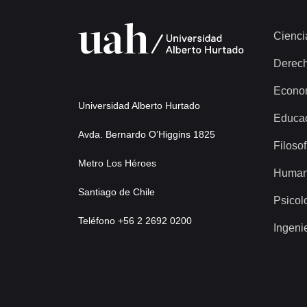
Cienci
Derec
Econo
Universidad Alberto Hurtado
Educa
Avda. Bernardo O’Higgins 1825
Filosof
Metro Los Héroes
Human
Santiago de Chile
Psicol
Teléfono +56 2 2692 0200
Ingeni