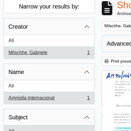
Sho
Narrow your results by:
Archiva
Remove filter:
Creator
Milschhe, Gab
All
Advanced
Milschhe, Gabriele
1
, 1 results
Print previ
Name
All
Amnistía Internacional
1
, 1 results
Subject