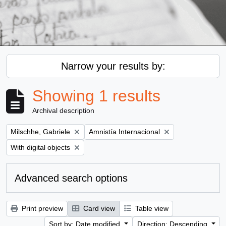
Narrow your results by:
Showing 1 results
Archival description
Remove filter:
Remove filter:
Milschhe, Gabriele
Amnistía Internacional
Remove filter:
With digital objects
Advanced search options
Print preview
Card view
Table view
Sort by: Date modified
Direction: Descending