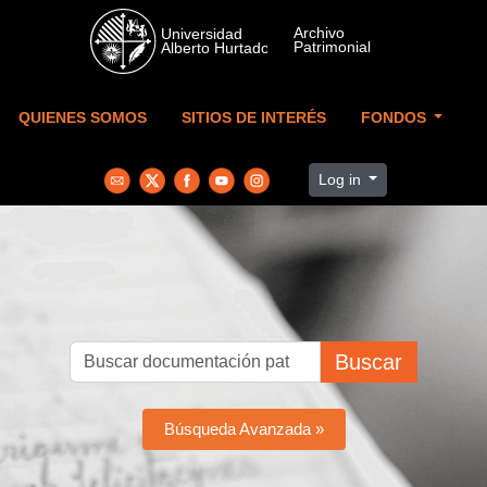
Skip to main content
QUIENES SOMOS
SITIOS DE INTERÉS
FONDOS
Log in
Buscar
Búsqueda Avanzada »