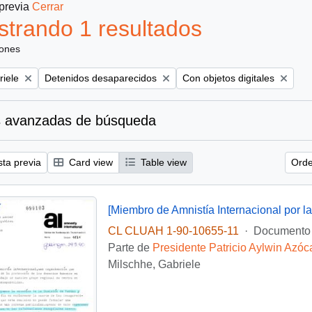
 previa
Cerrar
trando 1 resultados
iones
Remove filter:
Remove filter:
riele
Detenidos desaparecidos
Con objetos digitales
 avanzadas de búsqueda
sta previa
Card view
Table view
Orde
CL CLUAH 1-90-10655-11
·
Documento
Parte de
Presidente Patricio Aylwin Azóc
Milschhe, Gabriele