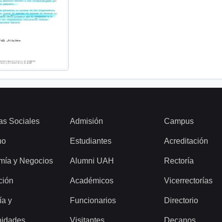
as Sociales
Admisión
Campus
ho
Estudiantes
Acreditación
mía y Negocios
Alumni UAH
Rectoría
ción
Académicos
Vicerrectorías
ía y
Funcionarios
Directorio
idades
Visitantes
Decanos