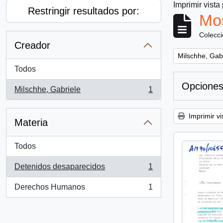
Imprimir vista
Restringir resultados por:
Mos
Colecc
Creador
Remove filter:
Milschhe, Gab
Todos
Opciones
Milschhe, Gabriele
1
, 1 resultados
Imprimir vi
Materia
Todos
Detenidos desaparecidos
1
, 1 resultados
Derechos Humanos
1
, 1 resultados