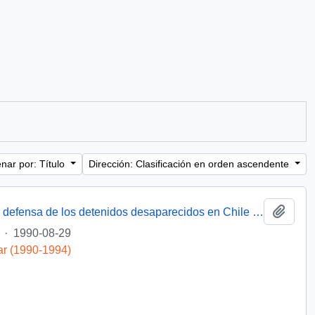
nar por: Título
Dirección: Clasificación en orden ascendente
Añadi
[Miembro de Amnistía Internacional por la defensa de los detenidos desaparecidos en Chile felicita por la creación de la Comisión de de Verdad y Reconciliación]
·
1990-08-29
ar (1990-1994)