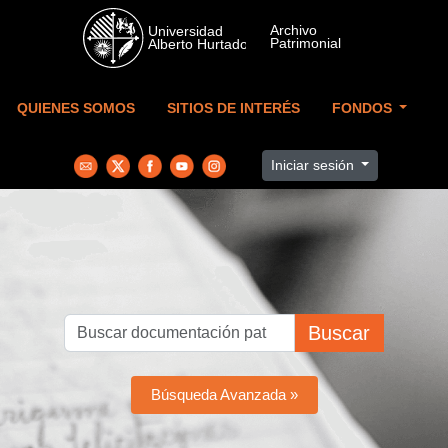
Skip to main content
QUIENES SOMOS
SITIOS DE INTERÉS
FONDOS
Iniciar sesión
Buscar
Búsqueda Avanzada »