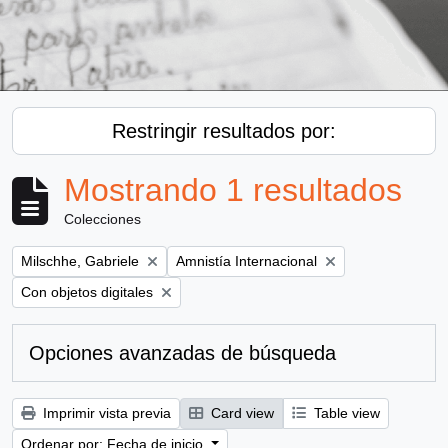
Restringir resultados por:
Mostrando 1 resultados
Colecciones
Remove filter:
Remove filter:
Milschhe, Gabriele
Amnistía Internacional
Remove filter:
Con objetos digitales
Opciones avanzadas de búsqueda
Imprimir vista previa
Card view
Table view
Ordenar por: Fecha de inicio