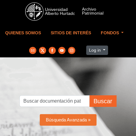
Skip to main content
QUIENES SOMOS
SITIOS DE INTERÉS
FONDOS
Log in
Buscar
Búsqueda Avanzada »