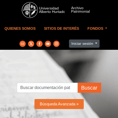
Skip to main content
QUIENES SOMOS
SITIOS DE INTERÉS
FONDOS
Iniciar sesión
Buscar
Búsqueda Avanzada »