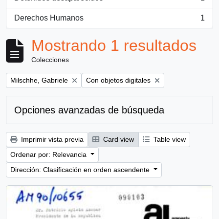
, 1 resultados
Derechos Humanos
1
, 1 resultados
Mostrando 1 resultados
Colecciones
Remove filter:
Remove filter:
Milschhe, Gabriele
Con objetos digitales
Opciones avanzadas de búsqueda
Imprimir vista previa
Card view
Table view
Ordenar por: Relevancia
Dirección: Clasificación en orden ascendente