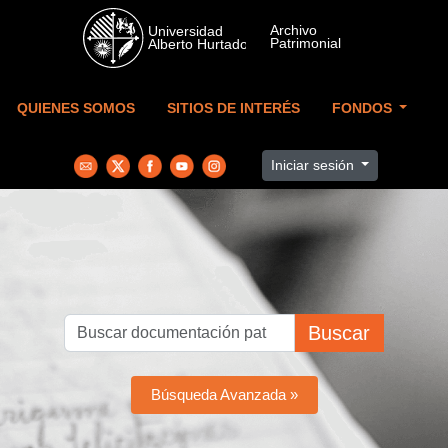
Skip to main content
QUIENES SOMOS
SITIOS DE INTERÉS
FONDOS
Iniciar sesión
Buscar
Búsqueda Avanzada »