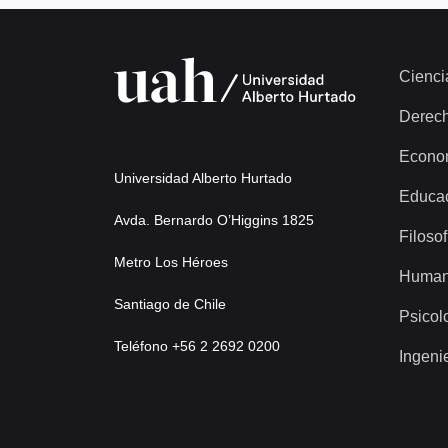
Cienci
Derec
Econo
Universidad Alberto Hurtado
Educa
Avda. Bernardo O’Higgins 1825
Filosof
Metro Los Héroes
Human
Santiago de Chile
Psicol
Teléfono +56 2 2692 0200
Ingeni