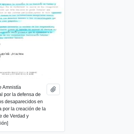
e Amnistía
Añadir al portapapeles
al por la defensa de
os desaparecidos en
ta por la creación de la
e de Verdad y
ión]