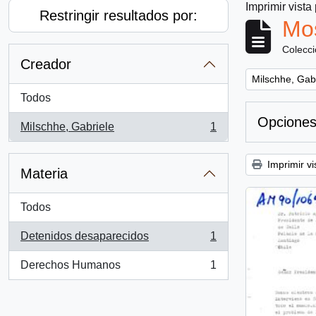
Imprimir vista
Restringir resultados por:
Mos
Colecc
Creador
Remove filter:
Milschhe, Gab
Todos
Opciones
Milschhe, Gabriele
1
, 1 resultados
Imprimir vi
Materia
Todos
Detenidos desaparecidos
1
, 1 resultados
Derechos Humanos
1
, 1 resultados