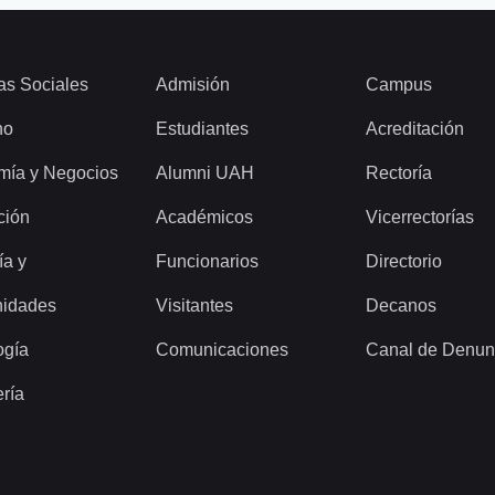
as Sociales
Admisión
Campus
ho
Estudiantes
Acreditación
mía y Negocios
Alumni UAH
Rectoría
ción
Académicos
Vicerrectorías
ía y
Funcionarios
Directorio
idades
Visitantes
Decanos
ogía
Comunicaciones
Canal de Denun
ería