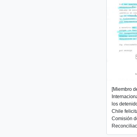
[Miembro d
Internacion
los detenid
Chile felici
Comisión d
Reconciliac