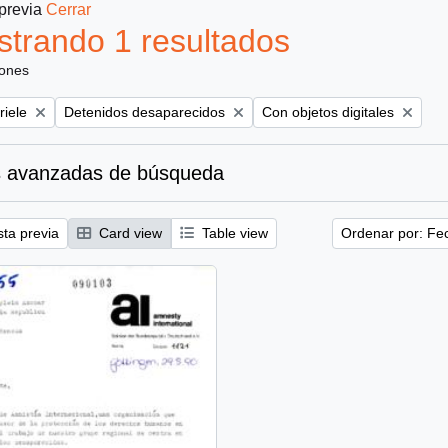
 previa
Cerrar
trando 1 resultados
iones
Remove filter:
Remove filter:
riele
Detenidos desaparecidos
Con objetos digitales
 avanzadas de búsqueda
sta previa
Card view
Table view
Ordenar por: Fe