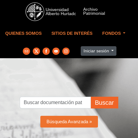
Skip to main content
QUIENES SOMOS
SITIOS DE INTERÉS
FONDOS
Iniciar sesión
Buscar
Búsqueda Avanzada »