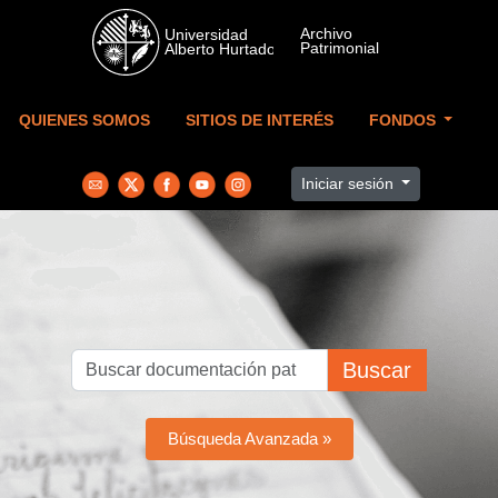
Skip to main content
QUIENES SOMOS
SITIOS DE INTERÉS
FONDOS
Iniciar sesión
Buscar
Búsqueda Avanzada »