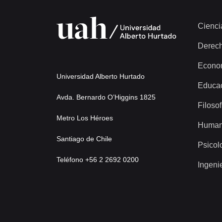
Cienci
Derec
Econo
Universidad Alberto Hurtado
Educa
Avda. Bernardo O’Higgins 1825
Filosof
Metro Los Héroes
Human
Santiago de Chile
Psicol
Teléfono +56 2 2692 0200
Ingeni