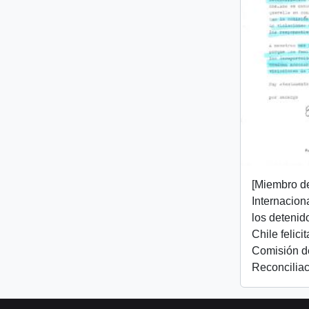
[Miembro d
Internacion
los detenid
Chile felici
Comisión d
Reconciliac