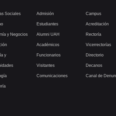
as Sociales
Admisión
Campus
ho
Estudiantes
Acreditación
mía y Negocios
Alumni UAH
Rectoría
ción
Académicos
Vicerrectorías
ía y
Funcionarios
Directorio
idades
Visitantes
Decanos
ogía
Comunicaciones
Canal de Denun
ería