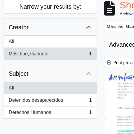
Sho
Narrow your results by:
Archiva
Remove filter:
Creator
Milschhe, Gab
All
Advanced
Milschhe, Gabriele
1
, 1 results
Print previ
Subject
All
Detenidos desaparecidos
1
, 1 results
Derechos Humanos
1
, 1 results