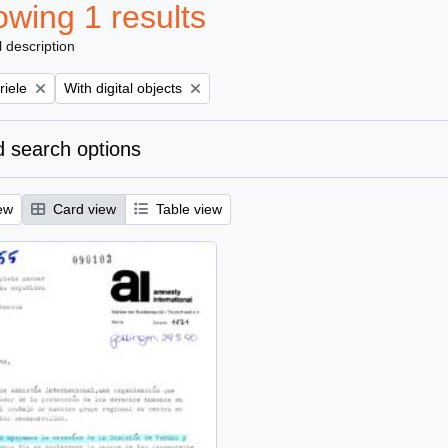
wing 1 results
l description
Remove filter:
riele
With digital objects
 search options
ew
Card view
Table view