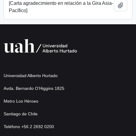
[Carta agradecimiento en relación a la Gira Asia-
Añadi
Pacífico]
Universidad Alberto Hurtado
Avda. Bernardo O’Higgins 1825
Metro Los Héroes
Santiago de Chile
Teléfono +56 2 2692 0200