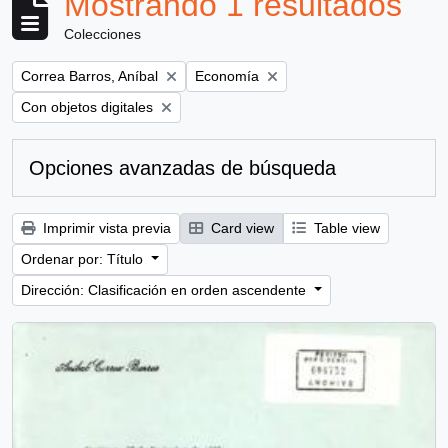
Mostrando 1 resultados
Colecciones
Remove filter:
Remove filter:
Correa Barros, Aníbal
Economía
Remove filter:
Con objetos digitales
Opciones avanzadas de búsqueda
Imprimir vista previa
Card view
Table view
Ordenar por: Título
Dirección: Clasificación en orden ascendente