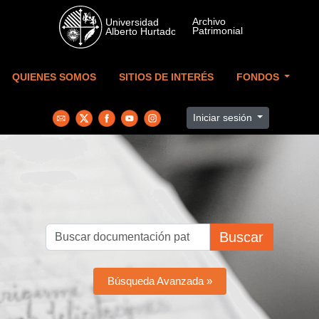
Skip to main content
QUIENES SOMOS
SITIOS DE INTERÉS
FONDOS
Iniciar sesión
Buscar
Búsqueda Avanzada »