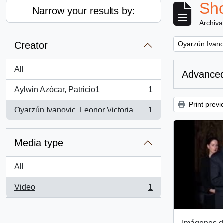
Sho
Narrow your results by:
Archiva
Remove filter:
Creator
Oyarzún Ivanov
All
Advanced
Aylwin Azócar, Patricio1
1
, 1 results
Print previ
Oyarzún Ivanovic, Leonor Victoria
1
, 1 results
Media type
All
Video
1
, 1 results
Imágenes d