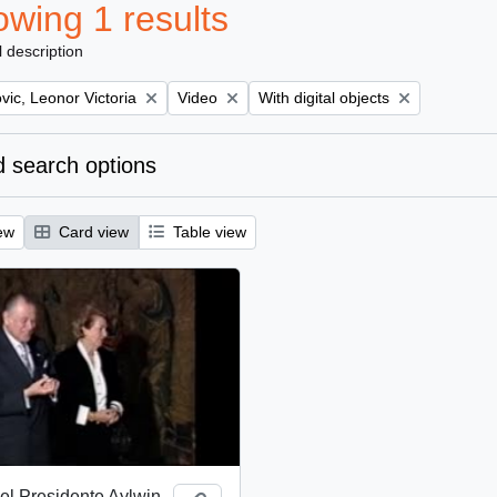
wing 1 results
l description
Remove filter:
Remove filter:
ic, Leonor Victoria
Video
With digital objects
 search options
ew
Card view
Table view
el Presidente Aylwin