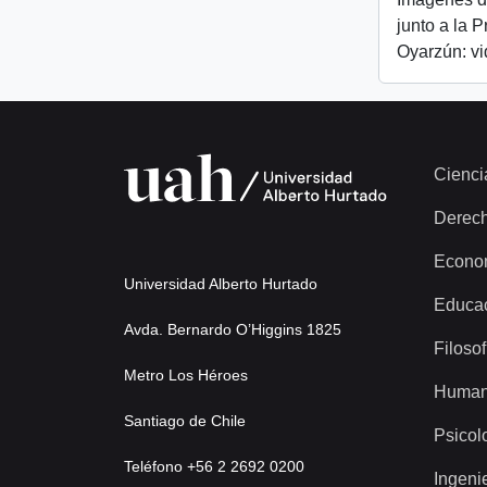
junto a la 
Oyarzún: v
Cienci
Derec
Econo
Universidad Alberto Hurtado
Educa
Avda. Bernardo O’Higgins 1825
Filosof
Metro Los Héroes
Human
Santiago de Chile
Psicol
Teléfono +56 2 2692 0200
Ingeni