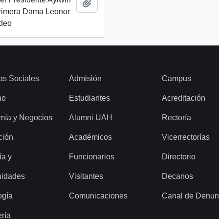
Add to clipboard
Primera Dama Leonor
ideo
as Sociales
Admisión
Campus
ho
Estudiantes
Acreditación
mía y Negocios
Alumni UAH
Rectoría
ción
Académicos
Vicerrectorías
ía y
Funcionarios
Directorio
idades
Visitantes
Decanos
ogía
Comunicaciones
Canal de Denun
ería