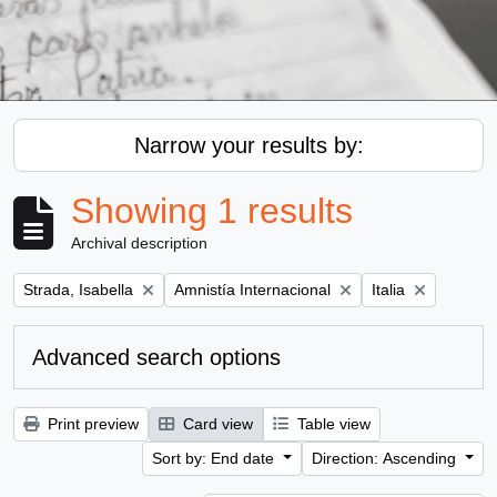
Narrow your results by:
Showing 1 results
Archival description
Remove filter:
Remove filter:
Remove filter:
Strada, Isabella
Amnistía Internacional
Italia
Advanced search options
Print preview
Card view
Table view
Sort by: End date
Direction: Ascending