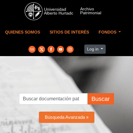
Skip to main content
QUIENES SOMOS
SITIOS DE INTERÉS
FONDOS
Log in
Buscar
Búsqueda Avanzada »