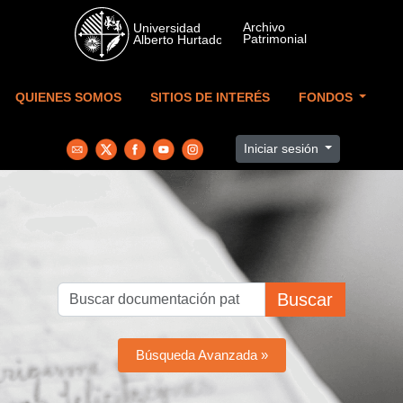
Skip to main content
QUIENES SOMOS
SITIOS DE INTERÉS
FONDOS
Iniciar sesión
Buscar
Búsqueda Avanzada »