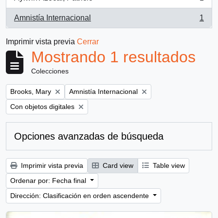
, 1 resultados
Amnistía Internacional
1
, 1 resultados
Imprimir vista previa
Cerrar
Mostrando 1 resultados
Colecciones
Remove filter:
Remove filter:
Brooks, Mary
Amnistía Internacional
Remove filter:
Con objetos digitales
Opciones avanzadas de búsqueda
Imprimir vista previa
Card view
Table view
Ordenar por: Fecha final
Dirección: Clasificación en orden ascendente